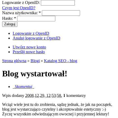
Logowanie z OpenID:
Czym jest OpenID?
Nazwa użytkownika:
*
Hasło:
*
Logowanie z OpenID
Anuluj logowanie z OpenID
Utwórz nowe konto
Prześlij nowe hasło
Strona główna
»
Blogi
»
Katalog SEO - blog
Blog wystartował!
Skomentuj
Wpis dodany
2008.12.29, 12:53:58
,
1
komentarzy
Wciąż wiele jest tu do zrobienia, sądzę jednak, że jak na początek,
blog jest wystarczająco czytelny i akceptowalnie estetyczny :-)
Życzę wszystkim odwiedzającym owocnej i przyjemnej lektury!