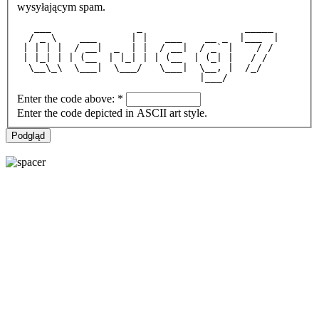
wysyłającym spam.
   ___               _                  _____ 
  / _ \    ___      | |   ___    __ _  |___  |
 | | | |  / __|  _  | |  / __|  / _` |    / / 
 | |_| | | (__  | |_| | | (__  | (_| |   / /  
  \__\_\  \___|  \___/   \___|  \__, |  /_/   
                                |___/         
Enter the code above:
*
Enter the code depicted in ASCII art style.