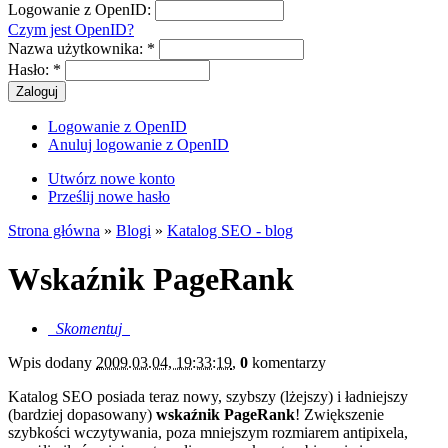
Logowanie z OpenID:
Czym jest OpenID?
Nazwa użytkownika:
*
Hasło:
*
Logowanie z OpenID
Anuluj logowanie z OpenID
Utwórz nowe konto
Prześlij nowe hasło
Strona główna
»
Blogi
»
Katalog SEO - blog
Wskaźnik PageRank
Skomentuj
Wpis dodany
2009.03.04, 19:33:19
,
0
komentarzy
Katalog SEO posiada teraz nowy, szybszy (lżejszy) i ładniejszy
(bardziej dopasowany)
wskaźnik PageRank
! Zwiększenie
szybkości wczytywania, poza mniejszym rozmiarem antipixela,