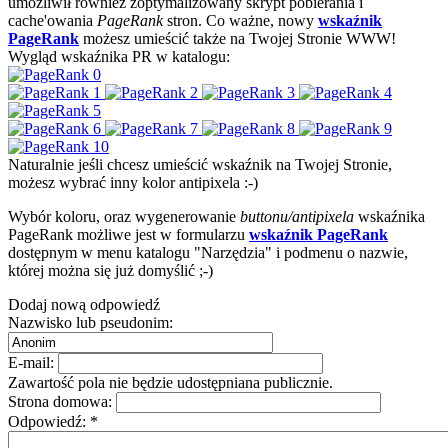
umożliwił również zoptymalizowany skrypt pobierania i
cache'owania
PageRank
stron. Co ważne, nowy
wskaźnik
PageRank
możesz umieścić także na Twojej Stronie WWW!
Wygląd wskaźnika PR w katalogu:
Naturalnie jeśli chcesz umieścić wskaźnik na Twojej Stronie,
możesz wybrać inny kolor antipixela :-)
Wybór koloru, oraz wygenerowanie
buttonu/antipixela
wskaźnika
PageRank możliwe jest w formularzu
wskaźnik PageRank
dostępnym w menu katalogu "Narzędzia" i podmenu o nazwie,
której można się już domyślić ;-)
Dodaj nową odpowiedź
Nazwisko lub pseudonim:
E-mail:
Zawartość pola nie będzie udostępniana publicznie.
Strona domowa:
Odpowiedź:
*