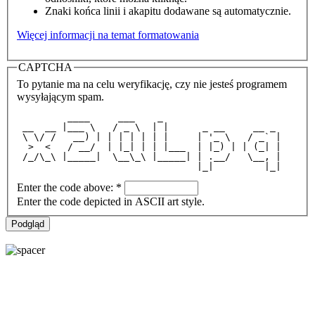
Znaki końca linii i akapitu dodawane są automatycznie.
Więcej informacji na temat formatowania
CAPTCHA
To pytanie ma na celu weryfikację, czy nie jesteś programem
wysyłającym spam.
         ____     ___    _                     
 __  __ |___ \   / _ \  | |      _ __     __ _ 
 \ \/ /   __) | | | | | | |     | '_ \   / _` |
  >  <   / __/  | |_| | | |___  | |_) | | (_| |
 /_/\_\ |_____|  \__\_\ |_____| | .__/   \__, |
                                |_|         |_|
Enter the code above:
*
Enter the code depicted in ASCII art style.